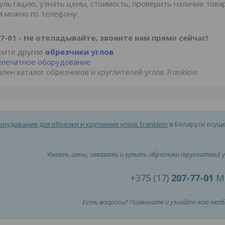
ультацию, узнать цены, стоимость, проверить наличие товар
in
можно по телефону:
77-01 - Не откладывайте, звоните нам прямо сейчас!
рите другие
обрезчики углов
епечатное оборудование
лен каталог обрезчиков и круглителей углов
Tranklein
:
рудования для обрезки и кругления углов Tranklein
в Беларуси осущ
Узнать цены, заказать и купить обрезчики (круглители) у
+375 (17)
207-77-01
М
Есть вопросы? Позвоните и узнайте всю нео