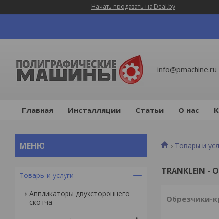
Начать продавать на Deal.by
info@pmachine.ru
Главная
Инсталляции
Статьи
О нас
К
Товары и усл
TRANKLEIN -
Товары и услуги
Аппликаторы двухстороннего
Обрезчики-кр
скотча