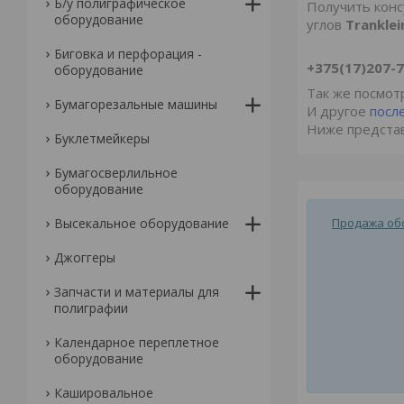
Б/у полиграфическое
Получить конс
оборудование
углов
Trankle
Биговка и перфорация -
+375(17)207-
оборудование
Так же посмот
Бумагорезальные машины
И другое
посл
Ниже представ
Буклетмейкеры
Бумагосверлильное
оборудование
Высекальное оборудование
Продажа обо
Джоггеры
Запчасти и материалы для
полиграфии
Календарное переплетное
оборудование
Кашировальное