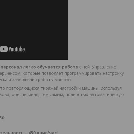
,
персонал легко обучается работе
с ней. Управление
терфейсом, которые позволяет программировать настройку
апуска и завершения работы машины
сто повторяющихся тиражей настройки машины, используя
зова, обеспечивая, тем самым, полностью автоматическую
50
:
льность – 450 книг/час
!