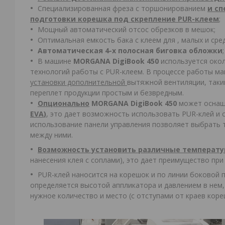
Специализированная фреза с торшонированием
и с
подготовки корешка под скрепление
PUR
-клеем
;
Мощный автоматический отсос обрезков в мешок;
Оптимальная емкость бака с клеем для , малых и ср
Автоматическая 4-х полосная биговка обложки
;
В машине
MORGANA
DigiBook 450
используется око
технологий работы с PUR-клеем. В процессе работы ма
установки дополнительной
вытяжной вентиляции, таки
переплет продукции простым и безвредным.
Опционально
MORGANA
DigiBook 450
может осна
EVA
)
, это дает возможность использовать PUR-клей и 
использование панели управления позволяет выбрать т
между ними.
Возможность установить различные температур
нанесения клея с соплами), это дает преимущество при
PUR-клей наносится на корешок и по линии боковой п
определяется высотой аппликатора и давлением в нем
нужное количество и место (с отступами от краев коре