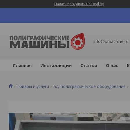
Начать продавать на Deal.by
info@pmachine.ru
Главная
Инсталляции
Статьи
О нас
К
Товары и услуги
Б/у полиграфическое оборудование