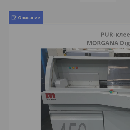
Описание
PUR-кле
MORGANA DigiB