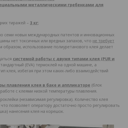
пециальными металлическими гребенками для
едних тиражей –
3 кг
;
ло семи новых международных патентов и инновационных
шины нет токсичных или вредных запахов, что
не требует
м образом, использование полиуретанового клея делает
щаться
системой работы с двумя типами клея (
PUR
и
стандартный (EVA) термоклей на одной машине, а
ип клея, избегая при этом каких-либо взаимодействий
ы плавления клея в баке и аппликаторе
(блок
 работе с клеями низкой температуры плавления.
роклейки (независимая регулировка). Количество клея
, что позволяет оператору достаточно просто регулировать
шка) нанесения клея на корешок.