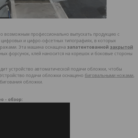
о возможным профессионально выпускать продукцию с
 цифровых и цифро-офсетных типографиях, в которых
тиражами. Эта машина оснащена
запатентованной
закрытой
ьных форсунок, клей наносится на корешок и боковые стороны
дит устройство автоматической подачи обложки, чтобы
. Устройство подачи обложки оснащено
биговальными ножами
,
бигования обложки.
о - обзор: