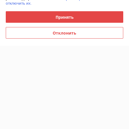
отключить их.
График работы
Принять
Полная версия сайта
Отклонить
Политика обработки cookies
Сайт создан на платформе Deal.by
Информация для покупателя
Юридическое лицо:
ООО "Полиграфические машины"
г. Минск, ул. Аэродромная, д. 125, пом. 26
Регистрационный номер ЕГР: 190453138
УНП: 190453138