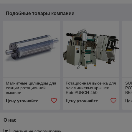
Подобные товары компании
Магнитные цилиндры для
Ротационная высечка для
SU
секции ротационной
алюминиевых крышек
РО
высечки
RotoPUNCH-450
ВЫ
«П
Цену уточняйте
Цену уточняйте
Це
О нас
Рейтинг не сформирован