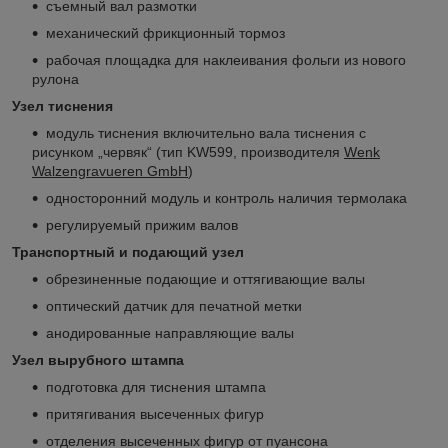
съемный вал размотки
механический фрикционный тормоз
рабочая площадка для наклеивания фольги из нового
рулона
Узел тиснения
модуль тиснения включительно вала тиснения с
рисунком „червяк“ (тип KW599, производителя
Wenk
Walzengravueren GmbH
)
односторонний модуль и контроль наличия термолака
регулируемый прижим валов
Транспортный и подающий узел
обрезиненные подающие и оттягивающие валы
оптический датчик для печатной метки
анодированные направляющие валы
Узел вырубного штампа
подготовка для тиснения штампа
притягивания высеченных фигур
отделения высеченных фигур от пуансона