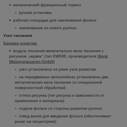
механический фрикционный тормоз
ручная установка
рабочая площадка для наклеивания фольги
наклеивание из нового рулона
Узел тиснения
Базовая оснастка:
модуль тиснения включительно вала тиснения с
рисунком „червяк“ (тип KW599, производителя
Wenk
Walzengravueren GmbH
)
узел установлена на раме узла размотки
на передвижных кронштейнах установлены два
металлических вала тиснения со специальной
поверхностной обработкой.
оттиск рисунка (тип рисунка в зависимости от
применения и материала)
подача фольги со стороны размотки рулона
отвод валов для введения фольги (обеспечивает
рычаг на эксцентрике)