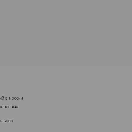
ий в России
ональных
альных