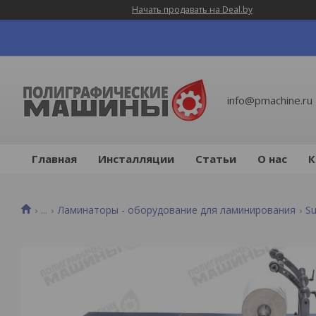
Начать продавать на Deal.by
info@pmachine.ru
Главная
Инсталляции
Статьи
О нас
К
...
Ламинаторы - оборудование для ламинирования
S