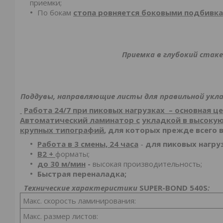
приемки;
По бокам
стопа ровняется боковыми подбивка
Приемка в глубокий стак
Поддувы, направляющие листы для правильной укл
Работа 24/7 при пиковых нагрузках – основная 
Автоматический ламинатор
c
укладкой в высокую
крупных типографий
, для которых прежде всего 
Работа в 3 смены, 24 часа
-
для пиковых нагруз
В2 +
форматы;
до 30 м/мин
-
высокая производительность;
Быстрая переналадка;
Технические характеристики
SUPER
-
BOND
540
S
:
Макс. скорость ламинирования:
Макс. размер листов: