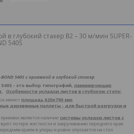
 в глубокий стакер B2 – 30 м/мин SUPER-
D 540S
-
BOND
540
S
с приемкой в глубокий стакер
540
S
- это выбор типографий,
ламинирующих
.
Особенности укладки листов в глубокую стопу:
ора имеют
площадь 620х790 мм;
ные деревянные паллеты - для быстрой разгрузки и
 приемки является наличие
системы укладки листов с
ствуют потере жесткости и закручиванию переднего края
передним краем в упоры и ровно опускается на стол