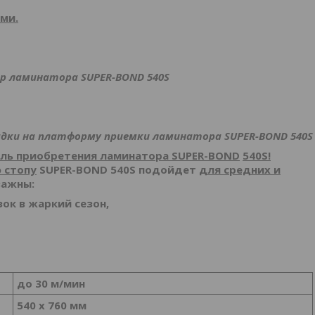
ми.
ер ламинатора
SUPER
-
BOND
540
S
адки на платформу приемки ламинатора
SUPER
-
BOND
540
S
цель приобретения ламинатора
SUPER
-
BOND
540
S
!
 стопу
SUPER
-
BOND
540
S
подойдет
для средних и
важны:
ок в жаркий сезон,
до 3
0
м/мин
540 x 76
0
мм