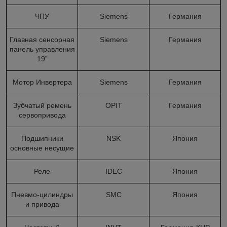
ЧПУ
Siemens
Германия
Главная сенсорная
Siemens
Германия
панель управления
19”
Мотор Инвертера
Siemens
Германия
Зубчатый ремень
OPIT
Германия
сервопривода
Подшипники
NSK
Япония
основные несущие
Реле
IDEC
Япония
Пневмо-цилиндры
SMC
Япония
и привода