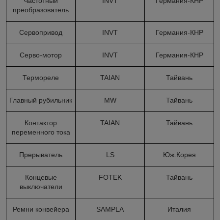
Частотный
INVT
Германия-КНР
преобразователь
Сервопривод
INVT
Германия-КНР
Серво-мотор
INVT
Германия-КНР
Термореле
TAIAN
Тайвань
Главный рубильник
MW
Тайвань
Контактор
TAIAN
Тайвань
переменного тока
Прерыватель
LS
Юж.Корея
Концевые
FOTEK
Тайвань
выключатели
Ремни конвейера
SAMPLA
Италия