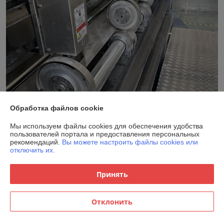
Обработка файлов cookie
Опциональный пневмо-привод для дисковых ножей для
Мы используем файлы cookies для обеспечения удобства
флатовки GW S-140
пользователей портала и предоставления персональных
рекомендаций.
Вы можете настроить файлы cookies или
отключить их.
Дисковые обрезные ножи с пневмо-приводом позволяют
оператору быстрее и удобнее отрегулировать глубину реза
Принять
дискового ножа. Эта опция повышает удобство настройки
Отклонить
5. ДЛИНА РУБКИ 2000 мм вместо 1450 мм