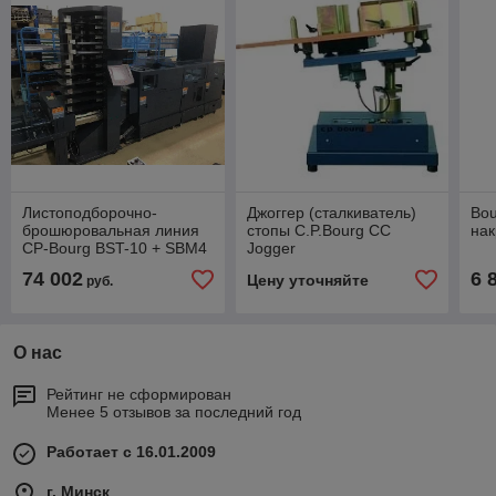
Листоподборочно-
Джоггер (сталкиватель)
Bou
брошюровальная линия
стопы C.P.Bourg CC
нак
CP-Bourg BST-10 + SBM4
Jogger
+ TD-T б/у 2005г
74 002
6 
Цену уточняйте
руб.
О нас
Рейтинг не сформирован
Менее 5 отзывов за последний год
Работает с 16.01.2009
г. Минск