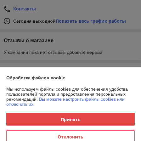
Контакты
Показать весь график работы
Сегодня выходной
Отзывы о магазине
У компании пока нет отзывов, добавьте первый
О нас
Обработка файлов cookie
Контакты
Мы используем файлы cookies для обеспечения удобства
пользователей портала и предоставления персональных
рекомендаций.
Вы можете настроить файлы cookies или
Доставка и оплата
отключить их.
График работы
Принять
Полная версия сайта
Отклонить