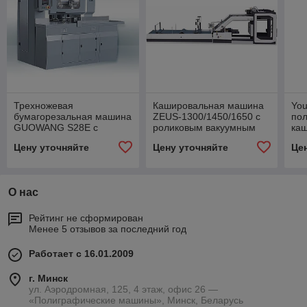
Трехножевая
Кашировальная машина
Yo
бумагорезальная машина
ZEUS-1300/1450/1650 с
пол
GUOWANG S28E c
роликовым вакуумным
ка
автоматической
самонакладом
Цену уточняйте
Цену уточняйте
Це
настройкой боковых
ножей серводвигателями
О нас
Рейтинг не сформирован
Менее 5 отзывов за последний год
Работает с 16.01.2009
г. Минск
ул. Аэродромная, 125, 4 этаж, офис 26 —
«Полиграфические машины», Минск, Беларусь