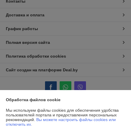
Контакты
Доставка и оплата
График работы
Полная версия сайта
Политика обработки cookies
Сайт создан на платформе Deal.by
Обработка файлов cookie
Информация для покупателя
Мы используем файлы cookies для обеспечения удобства
пользователей портала и предоставления персональных
Юридическое лицо:
ООО "Полиграфические машины"
рекомендаций.
Вы можете настроить файлы cookies или
г. Минск, ул. Аэродромная, д. 125, пом. 26
отключить их.