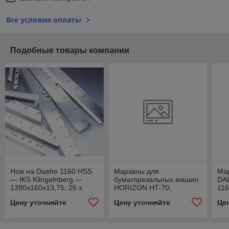
Все условия оплаты
Подобные товары компании
Нож на Daeho 1160 HSS
Марзаны для
Мар
— IKS Klingelnberg —
бумагорезальных машин
DAE
1390x160x13,75; 26 x
HORIZON HT-70;
11
M12 Duritan / Durapid
15x7x600
Цену уточняйте
Цену уточняйте
Це