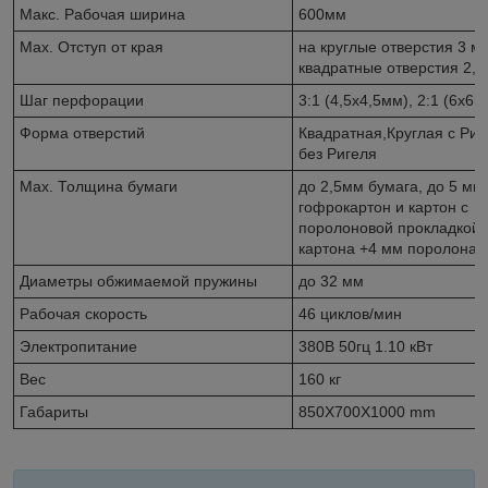
Макс. Рабочая ширина
600мм
Max. Отступ от края
на круглые отверстия 3 м
квадратные отверстия 2,5
Шаг перфорации
3:1 (4,5х4,5мм), 2:1 (6х6м
Форма отверстий
Квадратная,Круглая с Риг
без Ригеля
Max. Толщина бумаги
до 2,5мм бумага, до 5 мм
гофрокартон и картон с
поролоновой прокладкой 
картона +4 мм поролона)
Диаметры обжимаемой пружины
до 32 мм
Рабочая скорость
46 циклов/мин
Электропитание
380В 50гц 1.10 кВт
Вес
160 кг
Габариты
850X700X1000 mm