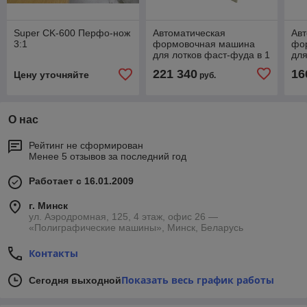
Super CK-600 Перфо-нож
Автоматическая
Авт
3:1
формовочная машина
фо
для лотков фаст-фуда в 1
для
поток BOXXER 800A
по
221 340
16
Цену уточняйте
руб.
О нас
Рейтинг не сформирован
Менее 5 отзывов за последний год
Работает с 16.01.2009
г. Минск
ул. Аэродромная, 125, 4 этаж, офис 26 —
«Полиграфические машины», Минск, Беларусь
Контакты
Показать весь график работы
Сегодня выходной