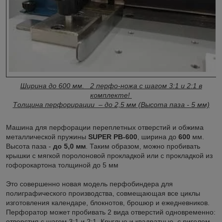
Ширина до 600 мм. 2 перфо-ножа с шагом 3:1 и 2:1 в
комплекте!
Толщина перфорирации – до 2,5 мм (Высота паза - 5 мм)
Машина для перфорации переплетных отверстий и обжима
металлической пружины
SUPER PB-600
, ширина до
600
мм.
Высота паза -
до 5,0 мм
. Таким образом, можно пробивать
крышки с мягкой поролоновой прокладкой или с прокладкой из
гофорокартона толщиной до 5 мм
Это совершенно новая модель перфобиндера для
полиграфического производства, совмещающая все циклы
изготовления календаре, блокнотов, брошюр и ежедневников.
Перфоратор может пробивать 2 вида отверстий одновременно:
отверстия с шагом 3:1 и 2:1, Круглые и квадратные, с ригелем