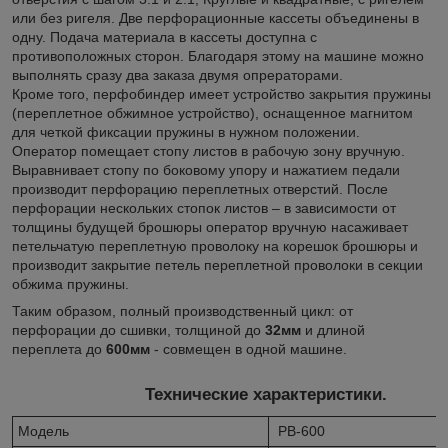
или без ригеля. Две перфорационные кассеты объединены в
одну. Подача материала в кассеты доступна с
противоположных сторон. Благодаря этому на машине можно
выполнять сразу два заказа двумя опрераторами.
Кроме того, перфобиндер имеет устройство закрытия пружины
(переплетное обжимное устройство), оснащенное магнитом
для четкой фиксации пружины в нужном положении.
Оператор помещает стопу листов в рабочую зону вручную.
Выравнивает стопу по боковому упору и нажатием педали
производит перфорацию переплетных отверстий. После
перфорации нескольких стопок листов – в зависимости от
толщины будущей брошюры оператор вручную насаживает
петельчатую переплетную проволоку на корешок брошюры и
производит закрытие петель переплетной проволоки в секции
обжима пружины.
Таким образом, полный производственный цикл: от
перфорации до сшивки, толщиной до
32мм
и длиной
переплета до
600мм
- совмещен в одной машине.
Технические характеристики.
Модель
PB-600