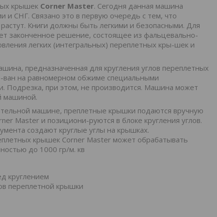
тных крышек
Corner Master
. Сегодня данная машина
 и СНГ. Связано это в первую очередь с тем, что
растут. Книги должны быть легкими и безопасными. Для
ет законченное решение, состоящее из фальцевально-
овления легких (интегральных) переплетных кры-шек и
ашина, предназначенная для кругления углов переплетных
о-ван на равномерном обжиме специальными
и. Подрезка, при этом, не производится. Машина может
й машиной.
тельной машине, преплетные крышки подаются вручную
ner Master и позициони-руются в блоке кругления углов.
мента создают круглые углы на крышках.
реплетных крышек Corner Master может обрабатывать
ностью до 1000 гр/м. кв
ед круглением
лов переплетной крышки