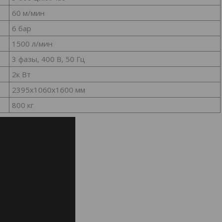
60 м/мин
6 бар
1500 л/мин
3 фазы, 400 В, 50 Гц
2к Вт
2395х1060х1600 мм
800 кг