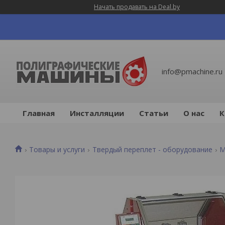
Начать продавать на Deal.by
info@pmachine.ru
Главная
Инсталляции
Статьи
О нас
К
Товары и услуги
Твердый переплет - оборудование
М