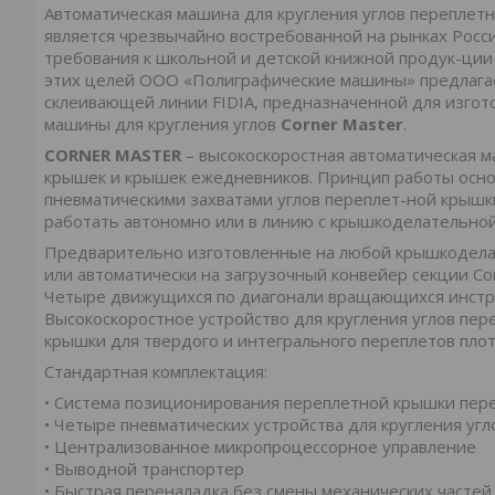
Автоматическая машина для кругления углов перепле
является чрезвычайно востребованной на рынках России
требования к школьной и детской книжной продук-ции 
этих целей ООО «Полиграфические машины» предлага
склеивающей линии FIDIA, предназначенной для изгот
машины для кругления углов
Corner Master
.
CORNER MASTER
– высокоскоростная автоматическая м
крышек и крышек ежедневников. Принцип работы осн
пневматическими захватами углов переплет-ной крышк
работать автономно или в линию с крышкоделательно
Предварительно изготовленные на любой крышкодела
или автоматически на загрузочный конвейер секции Cor
Четыре движущихся по диагонали вращающихся инстру
Высокоскоростное устройство для кругления углов пе
крышки для твердого и интегрального переплетов плот
Стандартная комплектация:
• Система позиционирования переплетной крышки пер
• Четыре пневматических устройства для кругления уг
• Централизованное микропроцессорное управление
• Выводной транспортер
• Быстрая переналадка без смены механических частей