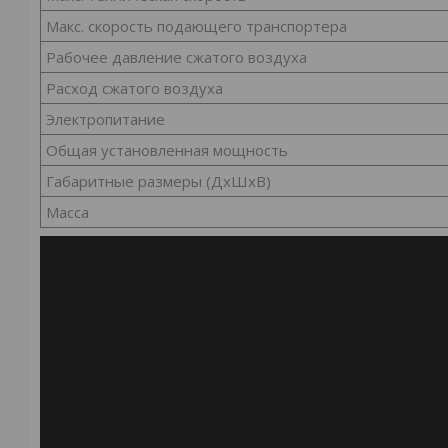
Макс. скорость подающего транспортера
Рабочее давление сжатого воздуха
Расход сжатого воздуха
Электропитание
Общая установленная мощность
Габаритные размеры (ДхШхВ)
Масса