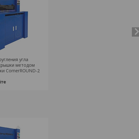
ругления угла
крышки методом
ки CornerROUND-2
йте