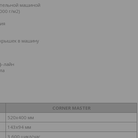
ательной машиной
000 г/м2)
ния
 крышек в машину
ф-лайн
ла
CORNER MASTER
520х400 мм
143х94 мм
3 600 цикл/час