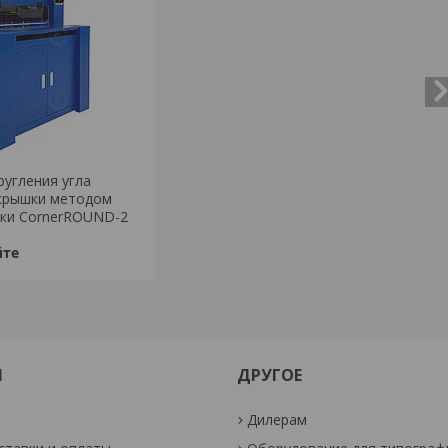
ругления угла
крышки методом
ки CornerROUND-2
йте
М
ДРУГОЕ
Дилерам