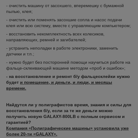
- очистить машину от засохшего, вперемешку с бумажной
пылью, клея;
- очистить или поменять засохшие сопла и насос подачи
клея или всю систему, вместе с управляющим компьютером;
- восстановить некомплектность всех колесиков,
направляющих, ремней и загибателей;
- устранить неполадки в работе электроники, заменить
датчики и т.п.;
- нужно будет без посторонней помощи научиться работе на
фальце-склеивающей машине методом «проб и ошибок»;
- на восстановление и ремонт б/у фальцесклейки нужно
будет
и помещение, и деньги, и люди, и месяцы
времени.
Найдутся ли у полиграфистов время, знания и силы для
восстановления б/у, если за те же деньги можно
получить новую
GALAXY-800
LB с полным сервисом и
гарантией?
Компания «Полиграфические машины» установила уже
более 20-ти «
GALAXY».