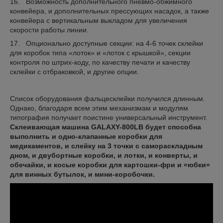
16. Возможность дополнительного пневмо-обжимного
конвейера, и дополнительных прессующих насадок, а также
конвейера с вертикальным выкладом для увеличения
скорости работы линии.
17. Опционально доступные секции: на 4-6 точек склейки
для коробок типа «лоток» и «лоток с крышкой», секции
контроля по штрих-коду, по качеству печати и качеству
склейки с отбраковкой, и другие опции.
Список оборудования фальцесклейки получился длинным.
Однако, благодаря всем этим механизмам и модулям
типография получает поистине универсальный инструмент.
Склеивающая машина
GALAXY-800
LB будет способна
выполнить и одно-клапанные коробки для
медикаментов, и слейку на 3 точки с самораскладным
дном, и двубортные коробки, и лотки, и конверты, и
обечайки, и косые коробки для картошки-фри и «юбки»
для винных бутылок, и мини-коробочки.