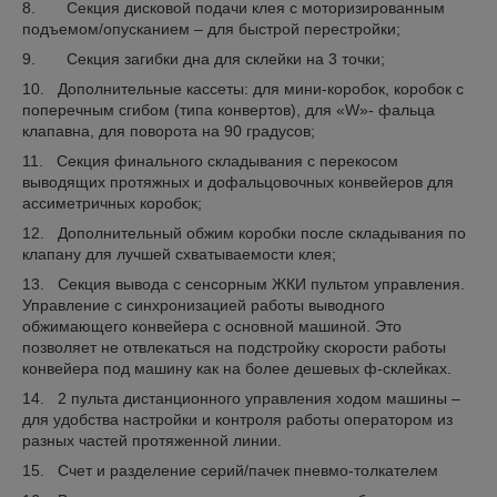
8. Секция дисковой подачи клея с моторизированным
подъемом/опусканием – для быстрой перестройки;
9. Секция загибки дна для склейки на 3 точки;
10. Дополнительные кассеты: для мини-коробок, коробок с
поперечным сгибом (типа конвертов), для «W»- фальца
клапавна, для поворота на 90 градусов;
11. Секция финального складывания с перекосом
выводящих протяжных и дофальцовочных конвейеров для
ассиметричных коробок;
12. Дополнительный обжим коробки после складывания по
клапану для лучшей схватываемости клея;
13. Секция вывода с сенсорным ЖКИ пультом управления.
Управление с синхронизацией работы выводного
обжимающего конвейера с основной машиной. Это
позволяет не отвлекаться на подстройку скорости работы
конвейера под машину как на более дешевых ф-склейках.
14. 2 пульта дистанционного управления ходом машины –
для удобства настройки и контроля работы оператором из
разных частей протяженной линии.
15. Счет и разделение серий/пачек пневмо-толкателем