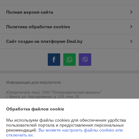
Полная версия сайта
Политика обработки cookies
Сайт создан на платформе Deal.by
Информация для покупателя
Юридическое лицо:
ООО "Полиграфические машины"
г. Минск, ул. Аэродромная, д. 125, пом. 26
Регистрационный номер ЕГР: 190453138
Обработка файлов cookie
УНП: 190453138
Мы используем файлы cookies для обеспечения удобства
пользователей портала и предоставления персональных
Регистрационный орган: Минский городской исполнительный комитет
рекомендаций.
Вы можете настроить файлы cookies или
отключить их.
Дата регистрации компании: 29.05.2003