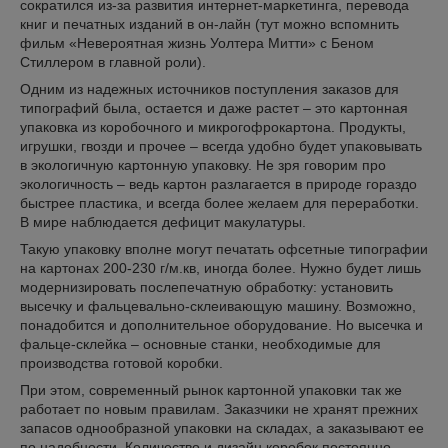
сократился из-за развития интернет-маркетинга, перевода
книг и печатных изданий в он-лайн (тут можно вспомнить
фильм «Невероятная жизнь Уолтера Митти» с Беном
Стиллером в главной роли).
Одним из надежных источников поступления заказов для
типографий была, остается и даже растет – это картонная
упаковка из коробочного и микрогофрокартона. Продукты,
игрушки, гвозди и прочее – всегда удобно будет упаковывать
в экологичную картонную упаковку. Не зря говорим про
экологичность – ведь картон разлагается в природе гораздо
быстрее пластика, и всегда более желаем для переработки.
В мире наблюдается дефицит макулатуры.
Такую упаковку вполне могут печатать офсетные типографии
на картонах 200-230 г/м.кв, иногда более. Нужно будет лишь
модернизировать послепечатную обработку: установить
высечку и фальцевально-склеивающую машину. Возможно,
понадобится и дополнительное оборудование. Но высечка и
фальце-склейка – основные станки, необходимые для
производства готовой коробки.
При этом, современный рынок картонной упаковки так же
работает по новым правилам. Заказчики не хранят прежних
запасов однообразной упаковки на складах, а заказывают ее
по надобности. Количество и дизайн коробок постоянно