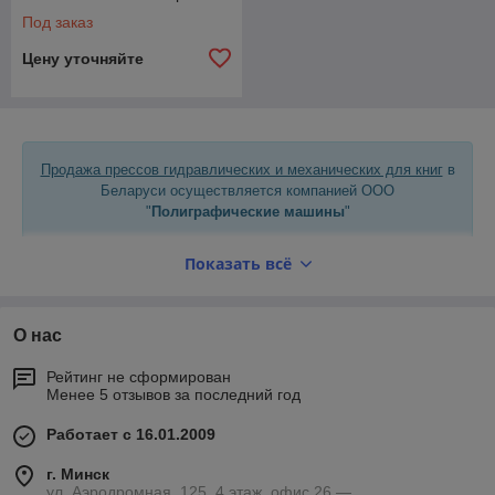
Под заказ
Цену уточняйте
Продажа прессов гидравлических и механических для книг
в
Беларуси осуществляется компанией ООО
"
Полиграфические машины
"
Показать всё
Узнать цены, заказать и купить прессы гидравлические и
механические для книг можно по телефону
:
О нас
+375 (17)
207-77-01
Минск
Рейтинг не сформирован
Менее 5 отзывов за последний год
Есть вопросы? Позвоните и узнайте всю необходимую
информацию.
Работает с 16.01.2009
г. Минск
ул. Аэродромная, 125, 4 этаж, офис 26 —