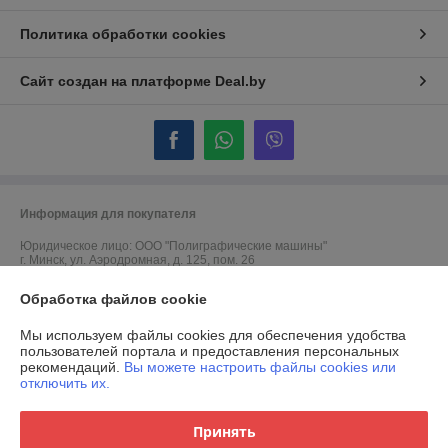
Политика обработки cookies
Сайт создан на платформе Deal.by
Информация для покупателя
Юридическое лицо:
ООО "Полиграфические машины"
г. Минск, ул. Аэродромная, д. 125, пом. 26
Регистрационный номер ЕГР: 190453138
Обработка файлов cookie
УНП: 190453138
Мы используем файлы cookies для обеспечения удобства
пользователей портала и предоставления персональных
Регистрационный орган: Минский городской исполнительный комитет
рекомендаций.
Вы можете настроить файлы cookies или
отключить их.
Дата регистрации компании: 29.05.2003
Принять