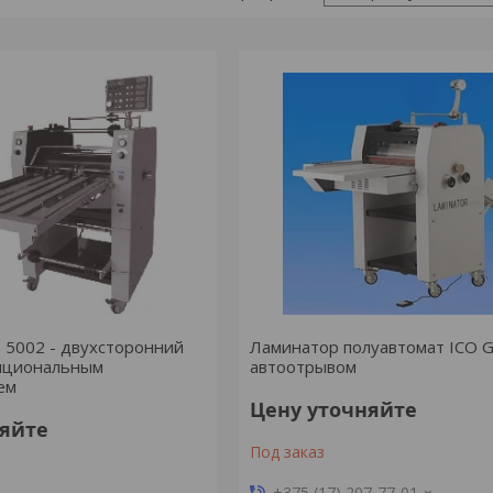
S 5002 - двухсторонний
Ламинатор полуавтомат ICO G
опциональным
автоотрывом
ем
Цену уточняйте
няйте
Под заказ
+375 (17) 207-77-01