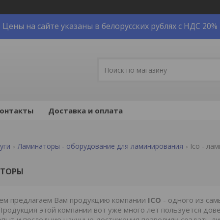
Цены на сайте указаны в белорусских рублях с НДС 20%
онтакты
Доставка и оплата
уги
Ламинаторы - оборудование для ламинирования
Ico - ла
АТОРЫ
ием предлагаем Вам продукцию компании
ICO
- одного из са
 Продукция этой компании вот уже много лет пользуется дов
пыт и последние научные достижения позволили создать л