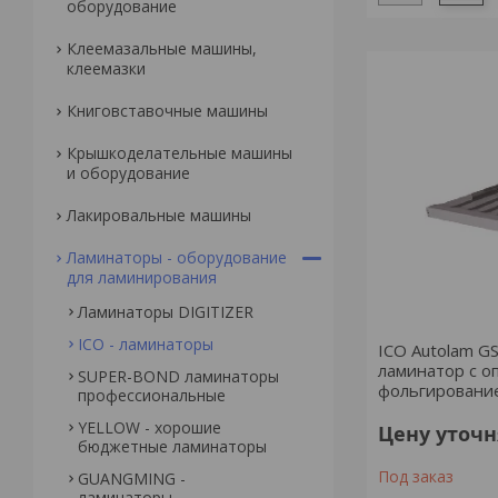
оборудование
Клеемазальные машины,
клеемазки
Книговставочные машины
Крышкоделательные машины
и оборудование
Лакировальные машины
Ламинаторы - оборудование
для ламинирования
Ламинаторы DIGITIZER
ICO - ламинаторы
ICO Autolam G
ламинатор с 
SUPER-BOND ламинаторы
фольгировани
профессиональные
YELLOW - хорошие
Цену уточ
бюджетные ламинаторы
Под заказ
GUANGMING -
ламинаторы