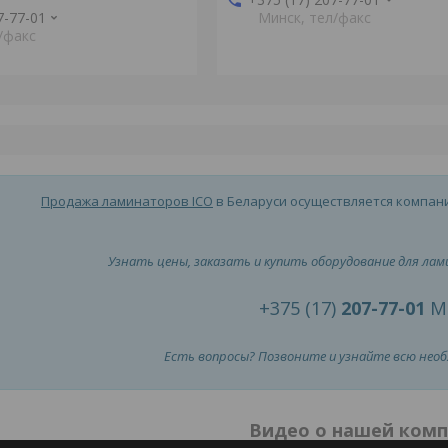
7-77-01
Минск, тел/факс
/факс
Продажа ламинаторов ICO
в Беларуси осуществляется компан
Узнать цены, заказать и купить оборудование для ла
+375 (17)
207-77-01
М
Есть вопросы? Позвоните и узнайте всю нео
Видео о нашей ком