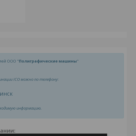
ией ООО "
Полиграфические машины
"
минации ICO можно по телефону
:
инск
бходимую информацию.
пании
: