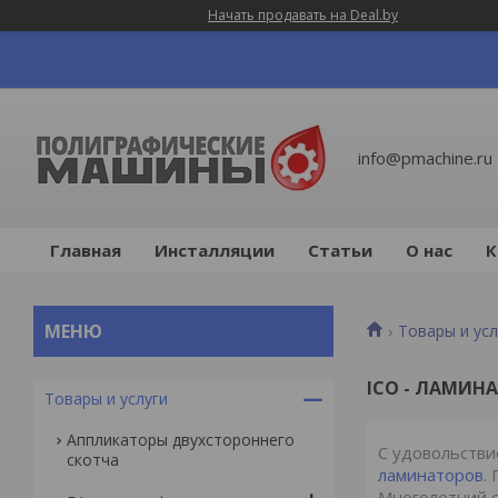
Начать продавать на Deal.by
info@pmachine.ru
Главная
Инсталляции
Статьи
О нас
К
Товары и усл
ICO - ЛАМИН
Товары и услуги
Аппликаторы двухстороннего
С удовольств
скотча
ламинаторов
.
Многолетний о