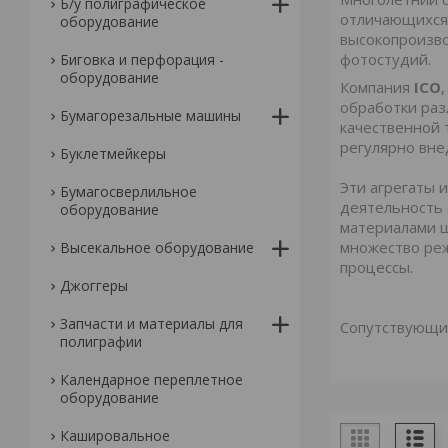
Б/у полиграфическое
отличающихся
оборудование
высокопроизво
фотостудий.
Биговка и перфорация -
оборудование
Компания
ICO
обработки раз
Бумагорезальные машины
качественной 
регулярно вне
Буклетмейкеры
Эти агрегаты 
Бумагосверлильное
деятельность
оборудование
материалами ш
множество ре
Высекальное оборудование
процессы.
Джоггеры
Запчасти и материалы для
​Сопутствующи
полиграфии
Календарное переплетное
оборудование
Кашировальное