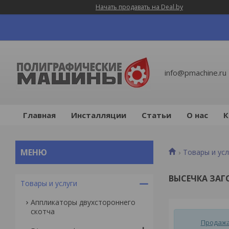
Начать продавать на Deal.by
info@pmachine.ru
Главная
Инсталляции
Статьи
О нас
К
Товары и усл
ВЫСЕЧКА ЗАГ
Товары и услуги
Аппликаторы двухстороннего
скотча
Продажа