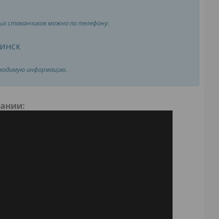
ных стаканчиков можно по телефону
:
инск
бходимую информацию.
пании
: