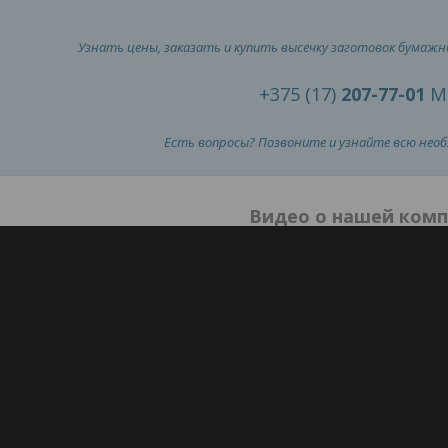
Узнать цены, заказать и купить высечку заготовок бумаж
+375 (17)
207-77-01
М
Есть вопросы? Позвоните и узнайте всю нео
Видео о нашей ком