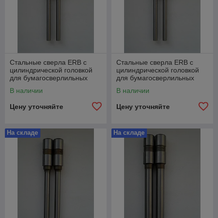
Стальные сверла ERB с
Стальные сверла ERB с
цилиндрической головкой
цилиндрической головкой
для бумагосверлильных
для бумагосверлильных
машин Ø4.0mm x
машин Ø5.0mm x
В наличии
В наличии
42mm/76mm
52mm/86mm
Цену уточняйте
Цену уточняйте
На складе
На складе