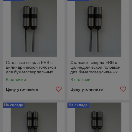
Стальные сверла ERB с
Стальные сверла ERB с
цилиндрической головкой
цилиндрической головкой
для бумагосверлильных
для бумагосверлильных
машин Ø2.0mm x
машин Ø3.0mm x
В наличии
В наличии
22mm/58mm
32mm/66mm
Цену уточняйте
Цену уточняйте
На складе
На складе