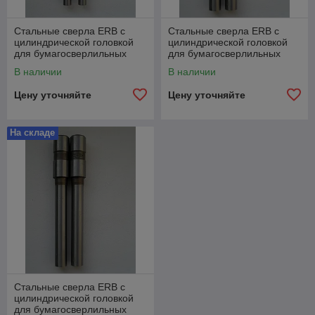
Стальные сверла ERB с
Стальные сверла ERB с
цилиндрической головкой
цилиндрической головкой
для бумагосверлильных
для бумагосверлильных
машин Ø6.0mm x
машин Ø7.0mm x
В наличии
В наличии
52mm/86mm
52mm/86mm
Цену уточняйте
Цену уточняйте
На складе
Стальные сверла ERB с
цилиндрической головкой
для бумагосверлильных