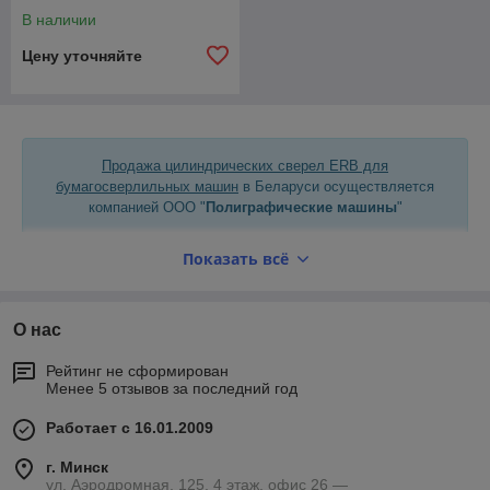
машин Ø8.0mm x
В наличии
52mm/86mm
Цену уточняйте
Продажа цилиндрических сверел ERB для
бумагосверлильных машин
в Беларуси осуществляется
компанией ООО "
Полиграфические машины
"
Показать всё
Узнать цены, заказать и купить цилиндрические сверла
ERB для бумагосверлильных машин можно по телефону
:
О нас
+375 (17)
207-77-01
Минск
Рейтинг не сформирован
Менее 5 отзывов за последний год
Есть вопросы? Позвоните и узнайте всю необходимую
информацию.
Работает с 16.01.2009
г. Минск
ул. Аэродромная, 125, 4 этаж, офис 26 —
Видео о нашей компании
: