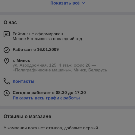
Показать всё
Узнать цены, заказать и купить бу шелкографическую и
трафаретную печатную технику можно по телефону
:
О нас
+375 (17)
207-77-01
Минск
Рейтинг не сформирован
Менее 5 отзывов за последний год
Есть вопросы? Позвоните и узнайте всю необходимую
информацию.
Работает с 16.01.2009
г. Минск
ул. Аэродромная, 125, 4 этаж, офис 26 —
Видео о нашей компании
:
«Полиграфические машины», Минск, Беларусь
Контакты
Сегодня работает с 08:30 до 17:30
Показать весь график работы
Отзывы о магазине
У компании пока нет отзывов, добавьте первый