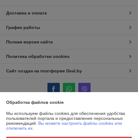
Доставка и оплата
График работы
Полная версия сайта
Политика обработки cookies
Сайт создан на платформе Deal.by
Обработка файлов cookie
Информация для покупателя
Мы используем файлы cookies для обеспечения удобства
пользователей портала и предоставления персональных
Юридическое лицо:
ООО "Полиграфические машины"
рекомендаций.
Вы можете настроить файлы cookies или
г. Минск, ул. Аэродромная, д. 125, пом. 26
отключить их.
Регистрационный номер ЕГР: 190453138