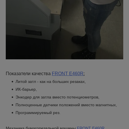
Показатели качества
FRONT
E460
R
:
Литой затл - как на больших резаках,
ИК-барьер,
Энкодер для затла вместо потенциометров,
Полноценные датчики положений вместо магнитных,
Программируемый рез.
Механика бумагорезальной машины
FRONT E460R