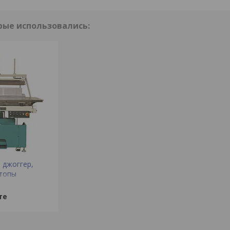
- джоггер,
стопы
те