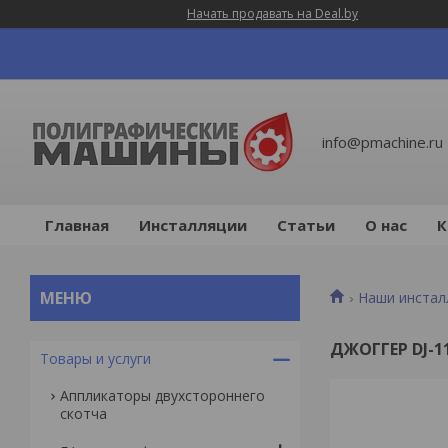
Начать продавать на Deal.by
info@pmachine.ru
Главная
Инсталляции
Статьи
О нас
К
Наши инстал
ДЖОГГЕР DJ-1
Товары и услуги
Аппликаторы двухстороннего
скотча