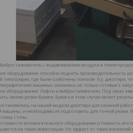
Вибросталкиватель с выдавливанием воздуха в Нижегородск
ое оборудование способно поднять производительность реза
 типографии, где были озабочены поиском б.у. джоггера, чт
лиграфические машины» оказались не только готовые к запу
ое оборудование: Лифты и вибросталиватели. Под заказ за
ать линию резки бумаги. Бумага в этом случае может резать
становились на нашей модели джоггера для сложной работы
й машины, и необходимо их подготовить для точной резки. 
отовку стопы.
 стоимости вспомогательного оборудования (стоимость его 
шаются на такие инвестиции. Но эффект от таких вложений 