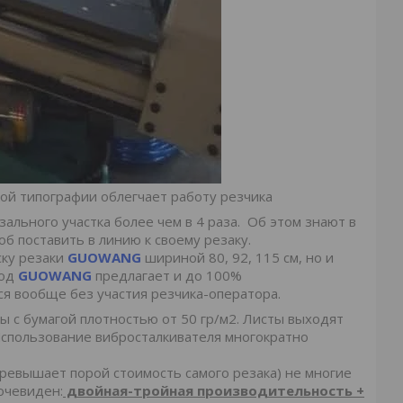
ой типографии облегчает работу резчика
льного участка более чем в 4 раза. Об этом знают в
об поставить в линию к своему резаку.
ску резаки
GUOWANG
шириной 80, 92, 115 см, но и
вод
GUOWANG
предлагает и до 100%
ся вообще без участия резчика-оператора.
 с бумагой плотностью от 50 гр/м2. Листы выходят
Использование вибросталкивателя многократно
превышает порой стоимость самого резака) не многие
очевиден:
двойная-тройная производительность +