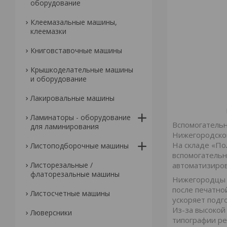
оборудование
Клеемазальные машины,
клеемазки
Книговставочные машины
Крышкоделательные машины
и оборудование
Лакировальные машины
Ламинаторы - оборудование
Вспомогательн
для ламинирования
Нижегородской
На складе «По
Листоподборочные машины
вспомогательн
Листорезальные /
автоматизиров
флаторезальные машины
Нижегородцы о
после печатно
Листосчетные машины
ускоряет подг
Из-за высокой
Люверсники
типографии ре