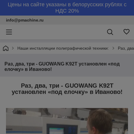
Цены на сайте указаны в белорусских рублях с
НДС 20%
info@pmachine.ru
Наши инсталляции полиграфической техники:
Раз, дв
Раз, два, три - GUOWANG K92T установлен «под
елочку» в Иваново!
Раз, два, три - GUOWANG K92T
установлен «под елочку» в Иваново!