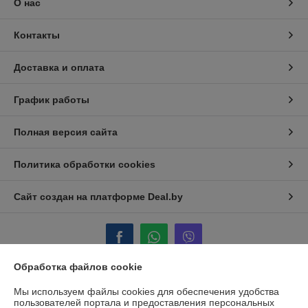
О нас
Контакты
Доставка и оплата
График работы
Полная версия сайта
Политика обработки cookies
Сайт создан на платформе Deal.by
Обработка файлов cookie
Информация для покупателя
Мы используем файлы cookies для обеспечения удобства
пользователей портала и предоставления персональных