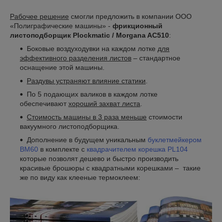
Рабочее решение
смогли предложить в компании ООО
«Полиграфические машины» -
фрикционный
листоподборщик Plockmatic / Morgana AC510
:
Боковые воздуходувки на каждом лотке
для
эффективного разделения листов
– стандартное
оснащение этой машины.
Раздувы устраняют влияние статики
.
По 5 подающих валиков в каждом лотке
обеспечивают
хороший захват листа
.
Стоимость машины в 3 раза меньше
стоимости
вакуумного листоподборщика.
Дополнение в будущем уникальным
буклетмейкером
BM60
в комплекте с
квадрачителем корешка PL104
которые позволят дешево и быстро производить
красивые брошюры с квадратными корешками – такие
же по виду как клееные термоклеем: